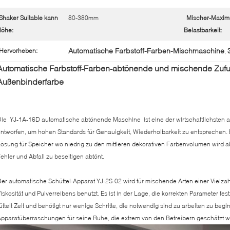
Shaker Suitable kann
80-380mm
Mischer-Maxi
öhe:
Belastbarkeit:
Automatische Farbstoff-Farben-Mischmaschine
Hervorheben:
,
Automatische Farbstoff-Farben-abtönende und mischende Zufu
Außenbinderfarbe
ie YJ-1A-16D automatische abtönende Maschine ist eine der wirtschaftlichsten a
ntworfen, um hohen Standards für Genauigkeit, Wiederholbarkeit zu entsprechen. E
ösung für Speicher wo niedrig zu den mittleren dekorativen Farbenvolumen wird abg
ehler und Abfall zu beseitigen abtönt.
er automatische Schüttel-Apparat YJ-2S-02 wird für mischende Arten einer Vielza
iskosität und Pulverreibens benutzt. Es ist in der Lage, die korrekten Parameter f
üttelt Zeit und benötigt nur wenige Schritte, die notwendig sind zu arbeiten zu begi
pparatüberraschungen für seine Ruhe, die extrem von den Betreibern geschätzt wi