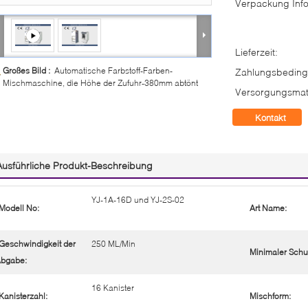
Verpackung Info
Lieferzeit:
Großes Bild :
Automatische Farbstoff-Farben-
Zahlungsbeding
Mischmaschine, die Höhe der Zufuhr-380mm abtönt
Versorgungsmate
Kontakt
Ausführliche Produkt-Beschreibung
YJ-1A-16D und YJ-2S-02
Modell No:
Art Name:
Geschwindigkeit der
250 ML/Min
Minimaler Schu
bgabe:
16 Kanister
Kanisterzahl:
Mischform: