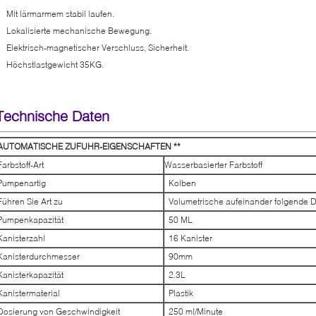
Mit lärmarmem stabil laufen.
Lokalisierte mechanische Bewegung.
Elektrisch-magnetischer Verschluss, Sicherheit.
Höchstlastgewicht 35KG.
Technische Daten
AUTOMATISCHE ZUFUHR-EIGENSCHAFTEN **
Farbstoff-Art
Wasserbasierter Farbstoff
Pumpenartig
Kolben
Führen Sie Art zu
Volumetrische aufeinander folgende 
Pumpenkapazität
50 ML
Kanisterzahl
16 Kanister
Kanisterdurchmesser
90mm
Kanisterkapazität
2.3L
Kanistermaterial
Plastik
Dosierung von Geschwindigkeit
250 ml/Minute