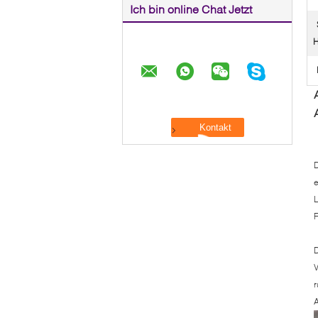
Ich bin online Chat Jetzt
H
D
e
L
F
D
V
r
A