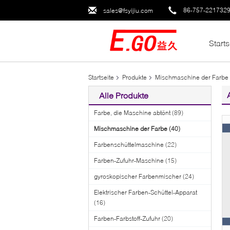
86-757-221732
sales@fsyijiu.com
Starts
Startseite
Produkte
Mischmaschine der Farbe
Alle Produkte
Farbe, die Maschine abtönt
(89)
Mischmaschine der Farbe
(40)
Farbenschüttelmaschine
(22)
Farben-Zufuhr-Maschine
(15)
gyroskopischer Farbenmischer
(24)
Elektrischer Farben-Schüttel-Apparat
(16)
Farben-Farbstoff-Zufuhr
(20)