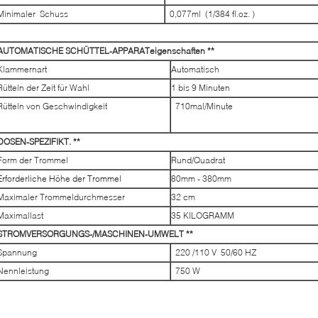
Minimaler Schuss
0,077ml (1/384 fl.oz. )
AUTOMATISCHE SCHÜTTEL-APPARATeigenschaften **
Klammernart
Automatisch
Rütteln der Zeit für Wahl
1 bis 9 Minuten
Rütteln von Geschwindigkeit
710mal/Minute
DOSEN-SPEZIFIKT. **
Form der Trommel
Rund/Quadrat
Erforderliche Höhe der Trommel
80mm - 380mm
Maximaler Trommeldurchmesser
32 cm
Maximallast
35 KILOGRAMM
STROMVERSORGUNGS-/MASCHINEN-UMWELT **
Spannung
220 /110 V 50/60 HZ
Nennleistung
750 W