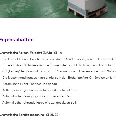
Eigenschaften
utomatische Farben-Farbstoff-Zufuhr YJ-1A
Die Formeldaten in Excel-Format, das durch Kunden anbot, können in unser abt
Unsere Fahrer-Software kann die Formeldaten von Flink.dat und von Formula.txt 
CPS/Lenteq/Hero/Innovatint/Largo Tint /Tecmec, sie mit bedeutender Farb-Softwar
Die Maschinendiagnose kann erfolgt sein den Bedarf am Vor-Ort-Service entfernt
Keramisches Ventil, haltbar und genau.
Kolbenpumpe, genau und kein Bedarf nachzueichen.
Automatische Reinigungsdüse zur gesetzten Zeit.
Automatische rührende Farbstoffe zur gesetzten Zeit.
utomatische Schüttelmaschine YJ-2S-02: