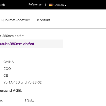
Referenzen
|
rch
German
Qualitätskontrolle
Kontakt
hr-380mm abtönt
Zufuhr-380mm abtönt
:
CHINA
EGO
CE
YJ-1A-16D und YJ-2S-02
Versand AGB:
e:
1 Satz