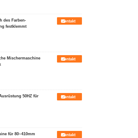
h des Farben-
Kontakt
ng festklemmt
che Mischermaschine
Kontakt
k
Ausrüstung 50HZ für
Kontakt
hine für 80~410mm
Kontakt