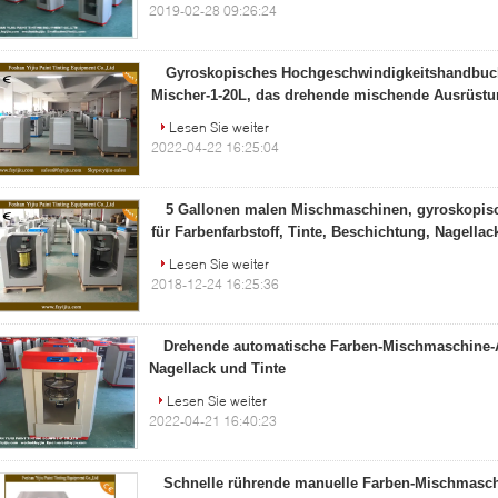
2019-02-28 09:26:24
Gyroskopisches Hochgeschwindigkeitshandbuc
Mischer-1-20L, das drehende mischende Ausrüstu
Lesen Sie weiter
2022-04-22 16:25:04
5 Gallonen malen Mischmaschinen, gyroskopis
für Farbenfarbstoff, Tinte, Beschichtung, Nagellac
Lesen Sie weiter
2018-12-24 16:25:36
Drehende automatische Farben-Mischmaschine-
Nagellack und Tinte
Lesen Sie weiter
2022-04-21 16:40:23
Schnelle rührende manuelle Farben-Mischmasc