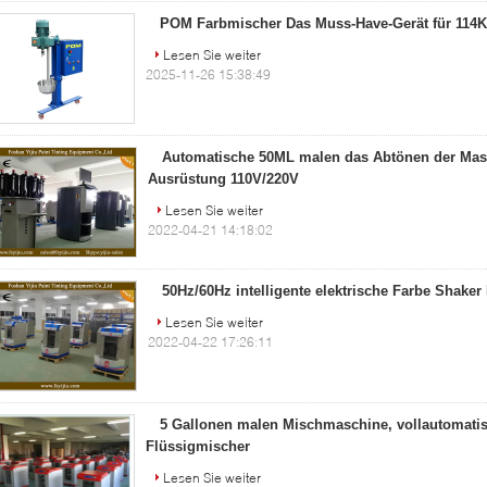
POM Farbmischer Das Muss-Have-Gerät für 114
Lesen Sie weiter
2025-11-26 15:38:49
Automatische 50ML malen das Abtönen der Ma
Ausrüstung 110V/220V
Lesen Sie weiter
2022-04-21 14:18:02
50Hz/60Hz intelligente elektrische Farbe Shake
Lesen Sie weiter
2022-04-22 17:26:11
5 Gallonen malen Mischmaschine, vollautomat
Flüssigmischer
Lesen Sie weiter