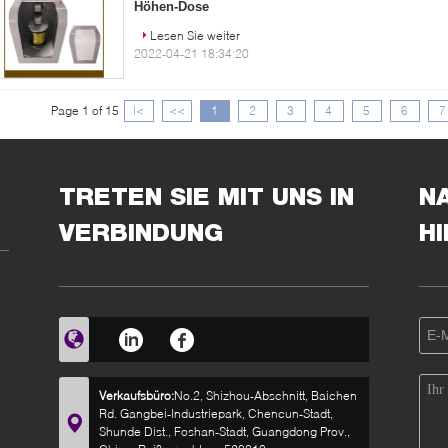
Höhen-Dose
Lesen Sie weiter
2022-04-21 18:34:20
Page 1 of 15
|<
<<
1
2
3
4
5
6
7
TRETEN SIE MIT UNS IN
N
VERBINDUNG
H
Verkaufsbüro:
No.2, Shizhou-Abschnitt, Baichen
Rd. Gangbei-Industriepark, Chencun-Stadt,
Shunde Dist., Foshan-Stadt, Guangdong Prov.,