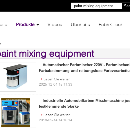
Sea
eite
Produkte
Videos
Über uns
Fabrik Tour
t
aint mixing equipment
41)
Automatischer Farbmischer 220V - Farbmischanl
Farbabstimmung und reibungslose Farbverarbeit
Lesen Sie weiter
2025-12-04 15:11:33
Industrielle Automobilfarben-Mischmaschine-jus
festklemmende Stärke
Lesen Sie weiter
2018-09-14 14:16:14