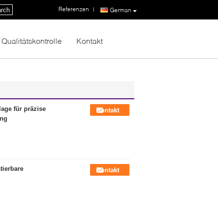
Referenzen
|
rch
German
Qualitätskontrolle
Kontakt
age für präzise
Kontakt
ung
tierbare
Kontakt