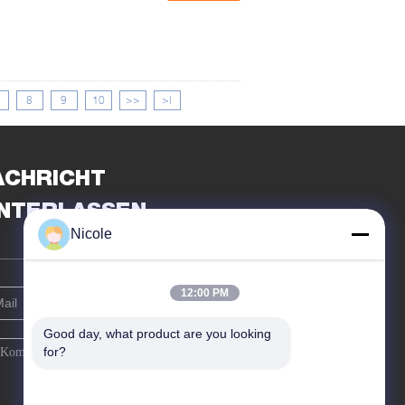
8
9
10
>>
>|
ACHRICHT
INTERLASSEN
Nicole
12:00 PM
Good day, what product are you looking 
for?