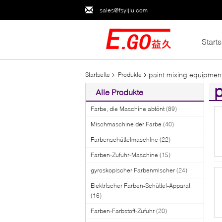
sales@fsyijiu.com
Starts
paint mixing equipmen
Startseite
Produkte
p
Alle Produkte
(1
Farbe, die Maschine abtönt
(89)
Mischmaschine der Farbe
(40)
Farbenschüttelmaschine
(22)
Farben-Zufuhr-Maschine
(15)
gyroskopischer Farbenmischer
(24)
Elektrischer Farben-Schüttel-Apparat
(16)
Farben-Farbstoff-Zufuhr
(20)