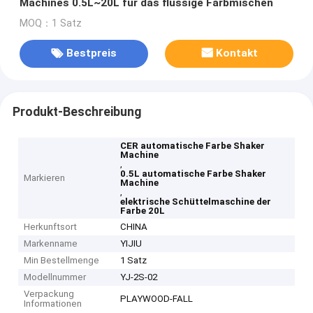
Machines 0.5L~20L für das flüssige Farbmischen
MOQ：1 Satz
Bestpreis
Kontakt
Produkt-Beschreibung
CER automatische Farbe Shaker
Machine
,
0.5L automatische Farbe Shaker
Markieren
Machine
,
elektrische Schüttelmaschine der
Farbe 20L
Herkunftsort
CHINA
Markenname
YIJIU
Min Bestellmenge
1 Satz
Modellnummer
YJ-2S-02
Verpackung
PLAYWOOD-FALL
Informationen