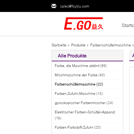
sales@fsyijiu.com
Starts
Startseite
Produkte
Farbenschüttelmaschine
Alle Produkte
Farbe, die Maschine abtönt
(89)
Mischmaschine der Farbe
(40)
Farbenschüttelmaschine
(22)
Farben-Zufuhr-Maschine
(15)
gyroskopischer Farbenmischer
(24)
Elektrischer Farben-Schüttel-Apparat
(16)
Farben-Farbstoff-Zufuhr
(20)