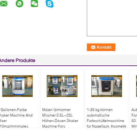
Andere Produkte
 Gallonen-Farbe
Malen lärmarmer
1-35 kg können
Au
haker Machine And
Mischer 0.5L~20L
automatische
Far
ixer
Höhen-Dosen Shaker
Farbschüttelmaschine
50 
10mal/minimales
Machine Fors
für Nagellack, Kosmetik
Min
50W
80~410mm
und Kleber verwenden