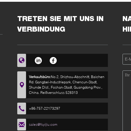
TRETEN SIE MIT UNS IN
N
VERBINDUNG
H
Verkaufsbüro:
No.2, Shizhou-Abschnitt, Baichen
Rd. Gangbei-Industriepark, Chencun-Stadt,
Shunde Dist., Foshan-Stadt, Guangdong Prov.,
China. Reißverschluss 528313
+86-757-22173297
sales@fsyijiu.com