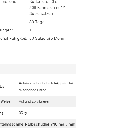
rmationen:
Kartonieren Sie,
20ft kann sich in 42
Sätze setzen
30 Tage
ungen:
TT
rial-Fähigkeit:
50 Sätze pro Monat
Automatischer Schüttel-Apparat für
yp:
mischende Farbe
 Weise:
Auf und ab vibrieren
ng:
35kg
ttelmaschine
Farbschüttler 710 mal / min
,