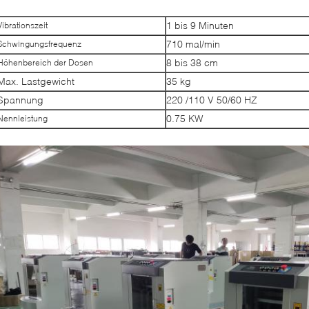
1 bis 9 Minuten
Vibrationszeit
710 mal/min
Schwingungsfrequenz
8 bis 38 cm
Höhenbereich der Dosen
Max. Lastgewicht
35 kg
Spannung
220 /110 V 50/60 HZ
0.75 KW
Nennleistung