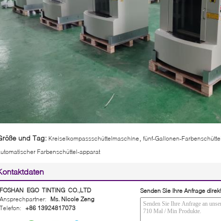
,
Größe und Tag:
Kreiselkompassschüttelmaschine
fünf-Gallonen-Farbenschütte
utomatischer Farbenschüttel-apparat
Kontaktdaten
FOSHAN EGO TINTING CO.,LTD
Senden Sie Ihre Anfrage direk
Ansprechpartner:
Ms. Nicole Zeng
Telefon:
+86 13924817073