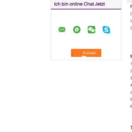
Ich bin online Chat Jetzt
D
V
S
1
2
3
4
z
5
6