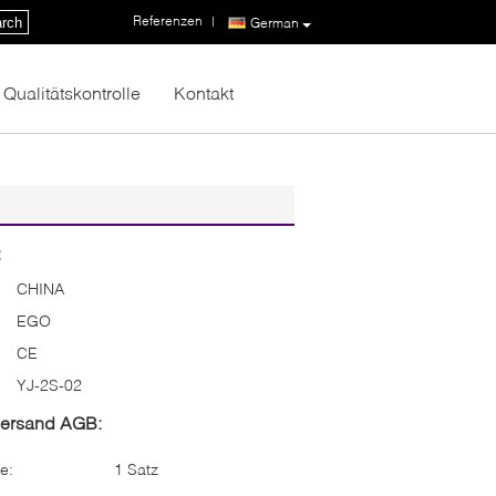
Referenzen
|
rch
German
Qualitätskontrolle
Kontakt
:
CHINA
EGO
CE
YJ-2S-02
Versand AGB:
e:
1 Satz