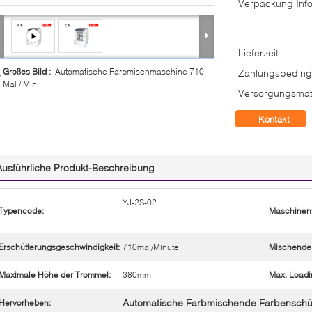
Verpackung Info
Lieferzeit:
Großes Bild :
Automatische Farbmischmaschine 710
Zahlungsbeding
Mal / Min
Versorgungsmate
Kontakt
Ausführliche Produkt-Beschreibung
YJ-2S-02
Typencode:
Maschinent
Erschütterungsgeschwindigkeit:
710mal/Minute
Mischende
Maximale Höhe der Trommel:
380mm
Max. Loadi
Automatische Farbmischende Farbenschü
Hervorheben: