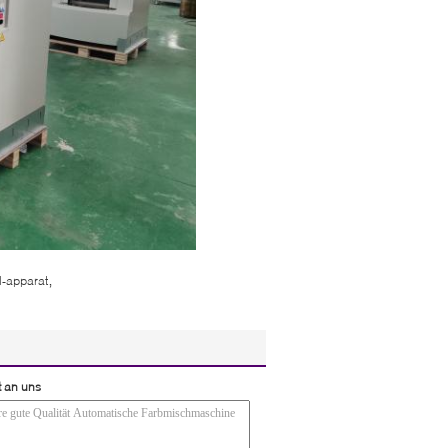
,
l-apparat
t an uns