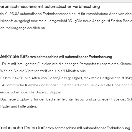
Farbmischmaschine mit automatischer Farbmischung
ie YJ-2S-02 automatische Farbmischmaschine ist für verschiedene Arten von chem
iskosität ausgelegt.maximale Lastgewicht 35 kgDie neue Anzeige ist für den Bedie
chüttelvorgangs deutlich an.
Merkmale für
Farbmischmaschine mit automatischer Farbmischung
. Es ist mit intelligenten Funktion wie die richtigen Parameter zu optimieren Klemmk
Wählen Sie die Vibrationszeit von 1 bis 9 Minuten aus.
Es ist für 1-20L alle Arten von Dosen/Fass geeignet, maximale Lastgewicht ist 35k
. Automatische Klemme und bringen unterschiedlichen Druck auf die Dose nach de
erquetschen oder die Dose zu stoppen
Das neue Display ist für den Bediener leichter lesbar und zeigt jede Phase des Sc
Räder und Füße unten.
Technische Daten für
Farbmischmaschine mit automatischer Farbmischung