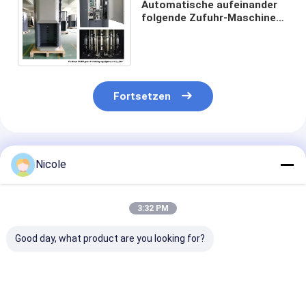
Automatische aufeinander
folgende Zufuhr-Maschine
der Farben-50/60HZ mit
Computer-Software
Fortsetzen
Empfohlene Produkte
Nicole
3:32 PM
Good day, what product are you looking for?
Automatische
Computergestützte
Automatische
Farbverteilmaschine
Farbspendermaschine
dekorative