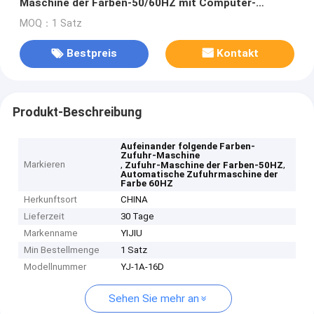
Maschine der Farben-50/60HZ mit Computer-
Software
MOQ：1 Satz
Bestpreis
Kontakt
Produkt-Beschreibung
Aufeinander folgende Farben-
Zufuhr-Maschine
Markieren
,
,
Zufuhr-Maschine der Farben-50HZ
Automatische Zufuhrmaschine der
Farbe 60HZ
Herkunftsort
CHINA
Lieferzeit
30 Tage
Markenname
YIJIU
Min Bestellmenge
1 Satz
Modellnummer
YJ-1A-16D
Sehen Sie mehr an